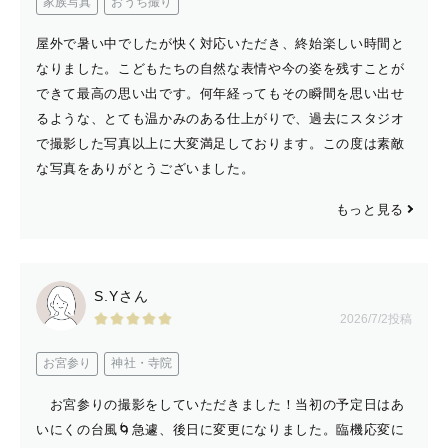
②カメラマンが同行する出張撮影
家族写真
おうち撮り
であることをお伝えください
屋外で暑い中でしたが快く対応いただき、終始楽しい時間と
なりました。こどもたちの自然な表情や今の姿を残すことが
✅交通費について
できて最高の思い出です。何年経ってもその瞬間を思い出せ
るような、とても温かみのある仕上がりで、過去にスタジオ
広島県尾道市から出張いたします。
で撮影した写真以上に大変満足しております。この度は素敵
な写真をありがとうございました。
往復3,000円以上かかる撮影場所への出張は
もっと見る
別途交通費をいただく場合がございます。
ご不安な場合はご相談ください。
S.Yさん
2026/7/2投稿
✅最後に
お宮参り
神社・寺院
最後までお読みいただきありがとうございます😊
お宮参りの撮影をしていただきました！当初の予定日はあ
皆様とお会いできるのを楽しみにしております！
いにくの台風🌀急遽、後日に変更になりました。臨機応変に