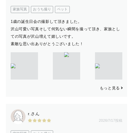
ご要望・ご相談などありましたら
公式LINEからお気軽にご連絡ください。
家族写真
おうち撮り
ペット
1歳の誕生日会の撮影して頂きました。
✅撮影許可について
沢山可愛い写真そして何気ない瞬間を撮って頂き、家族とし
ての写真が沢山増えて嬉しいです。
七五三・お宮参り撮影を希望される際は
素敵な思い出ありがとうございました！
希望される神社さまへ撮影可能かどうか
必ずご確認いただいております。
（全カメラマン共通）
神社さまによっては、
もっと見る
出張撮影を許可していない場合があります。
トラブル回避のためにも、
ご依頼前にご確認をお願いいたします。
r.さん
2026/7/17投稿
①商用撮影