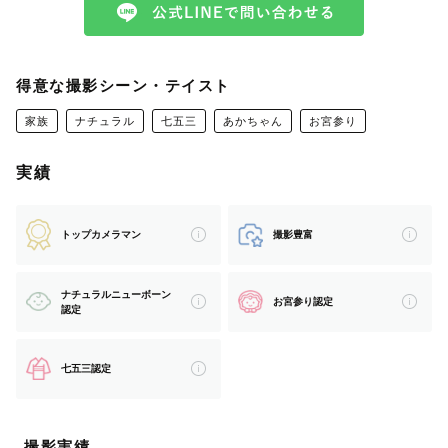
_ _ _ _ _ _ _ _ _ _ _ _ _ _ _ _ _ _ _ _ _ _ _ _ _ _ 
_ _ _ _ _ _
数あるカメラマンページの中から、
得意な撮影シーン・テイスト
興味を持っていただきありがとうございます。
家族
ナチュラル
七五三
あかちゃん
お宮参り
中四国Lovegrapherの「おで」と申します☺️
実績
✅「おで」ってこんな人
トップカメラマン
撮影豊富
1982年8月生まれ。
広島県の尾道市出身で、
ナチュラルニューボーン
お宮参り認定
3児のパパカメラマンです。
認定
特技は、
七五三認定
「ぜんぜん人見知りされない事」
「じぃじばぁばと仲良くなる事」
撮影実績