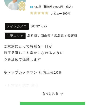
431回
指名料
9,900円（税込）
レビュー 106件
メインカメラ
SONY α7v
主要エリア
島根県
/
岡山県
/
広島県
/
愛媛県
ご家族にとって特別な一日が
何度見返しても幸せになれるように
心を込めて撮影します
💎トップカメラマン 社内上位10%
・お宮参り認定 取得
・七五三認定 取得
もっと見る
・ナチュラルニューボーン認定 取得