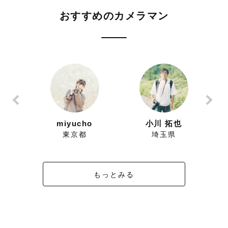
おすすめのカメラマン
ずにこ
miyucho
小川 拓也
県
東京都
埼玉県
もっとみる