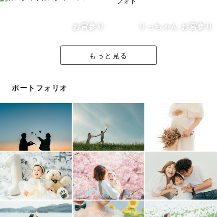
「この日、撮ってよかった」――
そんなふうに、何年経っても
お宮参り
りっちゃん お宮参り
思ってもらえるような写真を
届けたいと思っています。
見返すたびに家族のあたたかさや
もっと見る
成長を感じられる一枚を、
大切に残します。
ポートフォリオ
✅撮影について
はじめましての撮影が、
不安よりも「楽しかった」で
終われるように。
心地よい空気づくりを
心がけています。