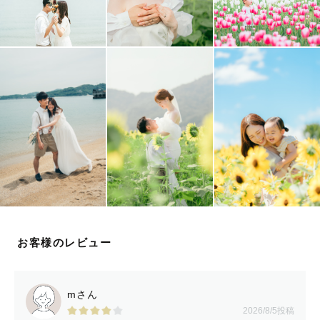
「撮られるのが苦手…」
「笑顔が不自然になりがち…」
「子供が人見知りで…」
緊張しがちな撮影も、
安心して任せていただけるよう
お子さまも、ご家族も、
ゆっくりペースで大丈夫です。
安心して楽しんでもらえる時間に
したいと思っています。
✅スケジュールについて
お客様のレビュー
日程が×や△になっている日でも、
mさん
場所や時間によっては撮影可能な日もあります。
2026/8/5投稿