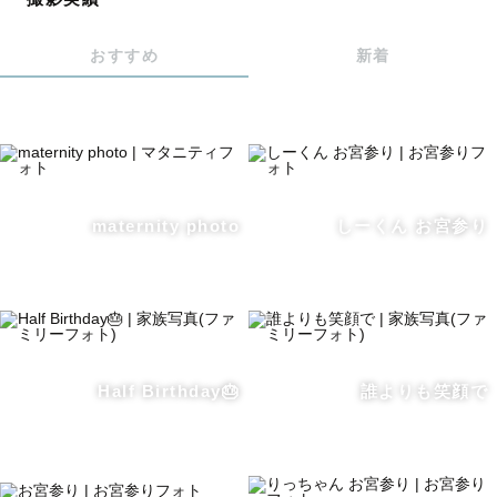
です！
おすすめ
新着
→なんで「おで」？
妻を笑わせようと思って
「おれ」を「おで」に。
冗談で始まった呼び名が、
そのまま「おでさん」に
maternity photo
しーくん お宮参り
定着しました。
✅写真に込める想い
「この日、撮ってよかった」と、
Half Birthday🎂
誰よりも笑顔で
未来のあなたに思ってもらえる
写真を残したい。