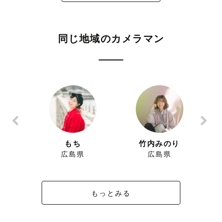
同じ地域のカメラマン
う
もち
竹内みのり
広島県
広島県
もっとみる