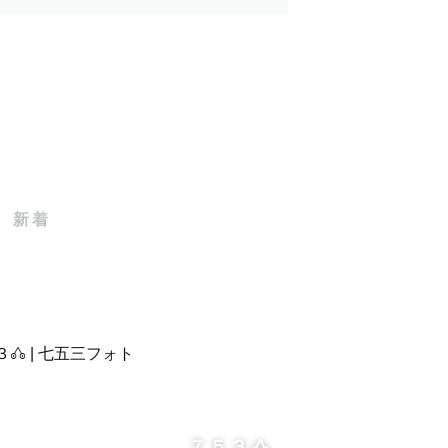
もの表情は特別』✨
新着
残します♡
７５３𖦊