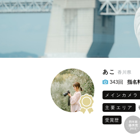
あこ
香川県
343回
指名
メインカメラ
主要エリア
受賞歴