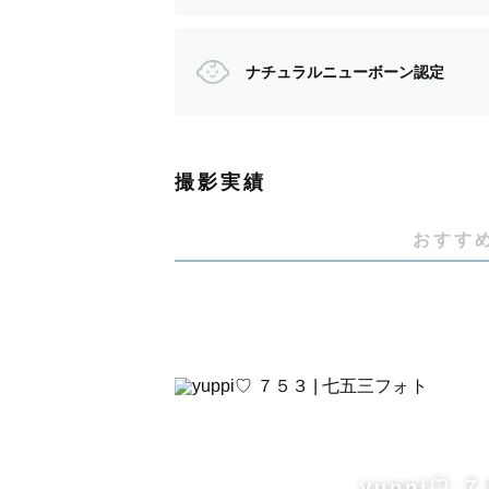
何度も見返すお守りになりますよう
ナチュラルニューボーン認定
＼ だいすきなファミリー撮影 ／
撮影実績
たくさんのファミリーに出会って感
おすす
パパやママとお話ししたり遊んだり
手をつないだり、抱っこしたり、ぎ
パパやママの愛情に触れたお子さま
yuppi♡ 