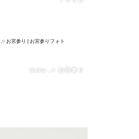
お手伝いいたします✨
Saku 𓈒𓏸 お宮参り
望に沿って撮影内容の提案をさせて