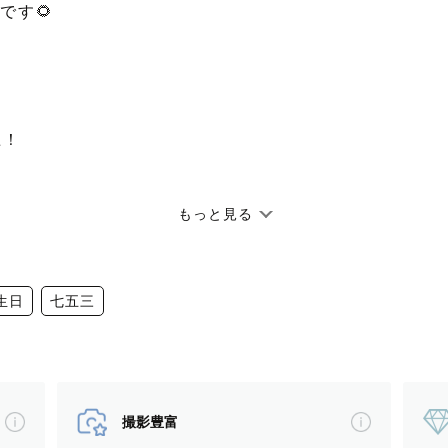
です🌻
上！
もっと見る
切に切り取ります♡
🍼
生日
七五三
うな
撮影豊富