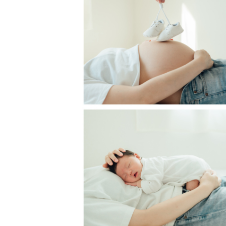
出張撮影が初めてで・・・という方
撮られることになれていない方でも
人見知りやご機嫌ななめのお子様、
できます）
🍋わたしについて
関西出身・香川在住11年目