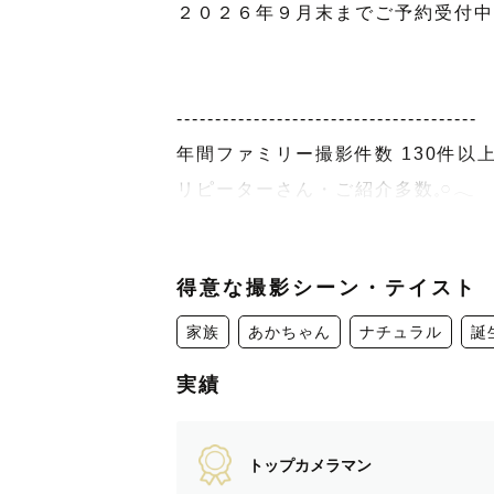
２０２６年９月末までご予約受付中
---------------------------------------
年間ファミリー撮影件数 130件以
リピーターさん・ご紹介多数𓈒𓏸𓂃
”かわいい💛愛おしい”の瞬間を大
得意な撮影シーン・テイスト
2児のママカメラマン
アートニューボーン認定カメラマン
家族
あかちゃん
ナチュラル
誕
---------------------------------------
実績
身近にいる人をより大切に想えるよ
トップカメラマン