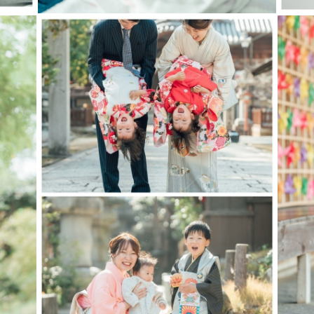
育てをしているフリーカメラマンです♡
りました。（主に緩和ケア、がん看護に携わっていま
接するように心がけております✨
TER AWARD 2023 七五三部門 優秀賞受賞🏅
ン🍼
 