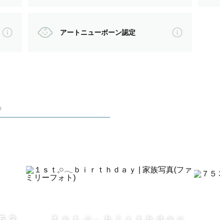
に 心を込めて撮影いたします🤍
アートニューボーン認定
じることは、『パパやママと触れ合っている瞬間のこど
め
、
ゅーってしたり。
の表情、ご家族のあたたかい雰囲気をそのまま写真に
７５３
１ｓｔ𓈒𓏸𓂃ｂｉｒｔｈｄａｙ