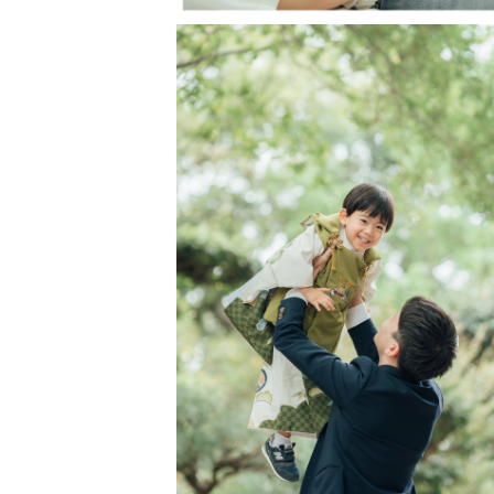
11歳の女の子と8歳の男の子の子
少し前まで看護師としても働いてお
相手の方にとって心地いい距離感で
˗ˏˋ 社内表彰 LOVEGRAPH QUA
˗ˏˋ 社内上位10% プラチナランク
˗ˏˋアートニューボーン認定カメラマ
˗ˏˋウエディング認定カメラマン💍  
🍋撮影について