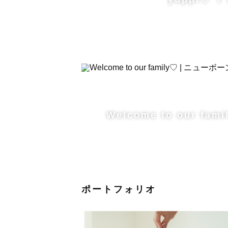
‖卒業式・成人式・カップル・ウェ
‖お宮参り・バースデー・七五三・
特別な節目の日や何気ない日常の日
Welcome to our fami
＼出張撮影が初めての方も大丈夫
ポートフォリオ
事前に撮りたいお写真のイメージな
いただきます。